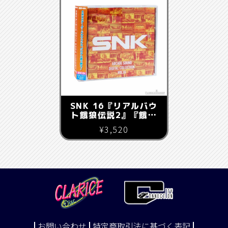
SNK 16『リアルバウ
ト餓狼伝説2』『餓狼
MARK OF THE
¥3,520
WOLVES』
お問い合わせ
特定商取引法に基づく表記