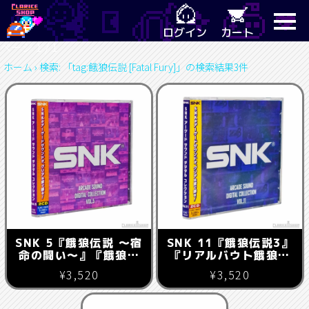
ログイン
カート
ページ 1 / 1
ホーム
›
検索: 「tag:餓狼伝説 [Fatal Fury]」の検索結果3件
SNK 5『餓狼伝説 〜宿
SNK 11『餓狼伝説3』
命の闘い〜』『餓狼伝
『リアルバウト餓狼伝
説2 〜新たなる闘
説』『リアルバウト餓
¥3,520
¥3,520
い〜』『餓狼伝説
狼伝説スペシャル』
SPECIAL』