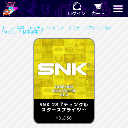
ログイン
カート
ページ 1 / 1
ホーム
›
検索: 「tag:ティンクルスタースプライツ [Twinkle Star
Sprites]」の検索結果1件
SNK 28『ティンクル
スタースプライツ』
『プレヒストリックア
¥3,850
イル2 原始島』