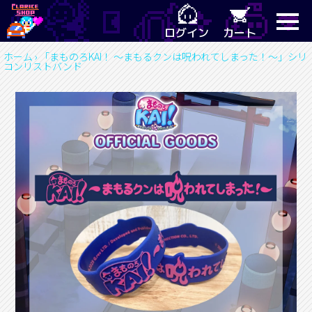
ログイン
カート
ホーム
›
「まものろKAI！ ～まもるクンは呪われてしまった！～」シリ
コンリストバンド