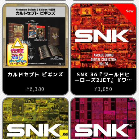
カルドセプト ビギンズ
SNK 36『ワールドヒ
ーローズ2JET』『ワー
ルドヒーローズ パーフ
¥6,380
¥3,850
ェクト』