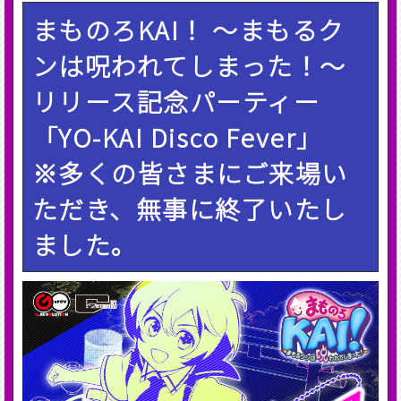
まものろKAI！ ～まもるク
ンは呪われてしまった！～
リリース記念パーティー
「YO-KAI Disco Fever」
※多くの皆さまにご来場い
ただき、無事に終了いたし
ました。