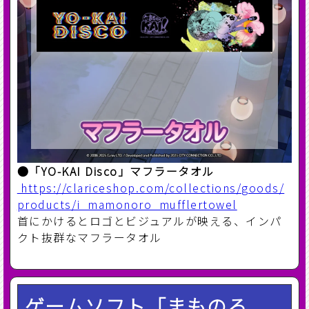
●「YO-KAI Disco」マフラータオル
https://clariceshop.com/collections/goods/
products/i_mamonoro_mufflertowel
首にかけるとロゴとビジュアルが映える、インパ
クト抜群なマフラータオル
ゲームソフト「まものろ