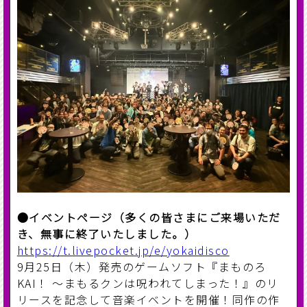
●イベントページ（多くの皆さまにご来場いただ
き、無事に終了いたしました。）
https://t.livepocket.jp/e/yokaidisco
9月25日（木）発売のゲームソフト『まものろ
KAI！ ～まもるクンは呪われてしまった！』のリ
リースを記念して音楽イベントを開催！同作の作