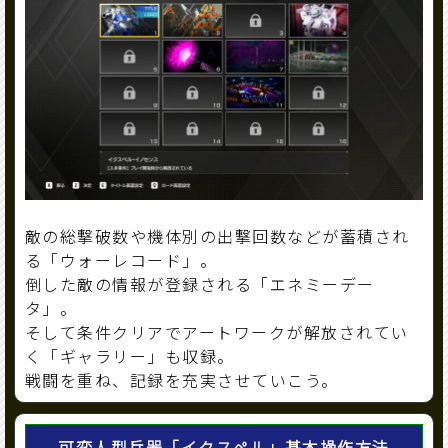
敵の総撃破数や機体別の出撃回数などが蓄積され
る「ウォーレコード」。
倒した敵の情報が登録される「エネミーデー
タ」。
そして条件クリアでアートワークが解放されてい
く「ギャラリー」も収録。
戦闘を重ね、記録を充実させていこう。
可変人型兵器「イクスペル」基本操作方法