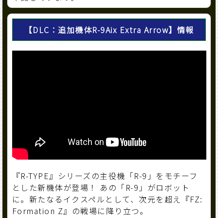
【DLC：追加機体R-9Aix Extra Arrow】情報
『R-TYPE』シリーズの主役機「R-9」をモチーフ
とした新機体が登場！ あの「R-9」がロボット
に。新たなるイクスペルとして、次元を超え『FZ:
Formation Z』の戦場に降り立つ。