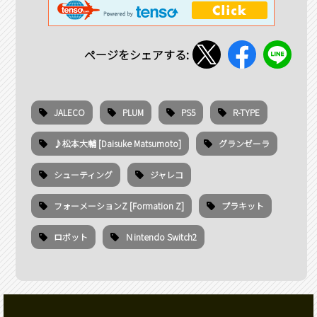
ページをシェアする:
JALECO
PLUM
PS5
R-TYPE
♪松本大輔 [Daisuke Matsumoto]
グランゼーラ
シューティング
ジャレコ
フォーメーションZ [Formation Z]
プラキット
ロボット
Ｎintendo Switch2