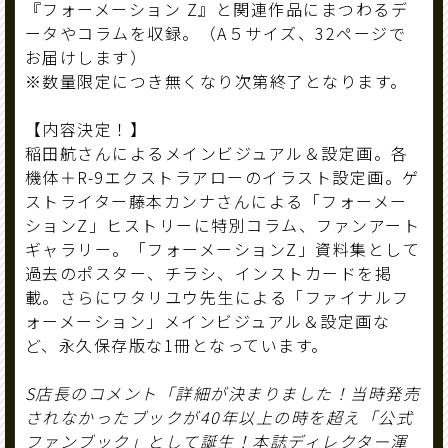
『フォーメーション Z』と関連作品にまつわるデ
ータやコラムを収録。（A５サイズ、32ページで
お届けします）
※数量限定につき無くなり次第終了となります。
【内容決定！】
稲田航さんによるメインビジュアル＆設定画。各
機体＋R-9エクストラアローのイラスト設定画。ゲ
ストライター藤本カンナさんによる「フォーメー
ションZ」ヒストリーに特別コラム、ファンアート
ギャラリー。「フォーメーションZ」資料集として
過去のポスター、チラシ、インストカードを掲
載。さらにワタリユウ先生による「ファイナルフ
ォーメーション」メインビジュアル＆設定画な
ど、永久保存版な1冊となっています。
S店長のコメント「詳細が決まりました！当時発売
されなかったブックが40年以上の時を超え「公式
ファンブック」として誕生！本誌ディレクター渾