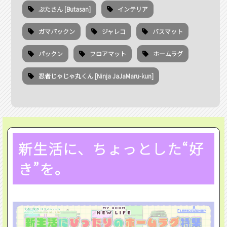
ぶたさん [Butasan]
インテリア
ガマパックン
ジャレコ
バスマット
パックン
フロアマット
ホームラグ
忍者じゃじゃ丸くん [Ninja JaJaMaru-kun]
新生活に、ちょっとした“好
き”を。