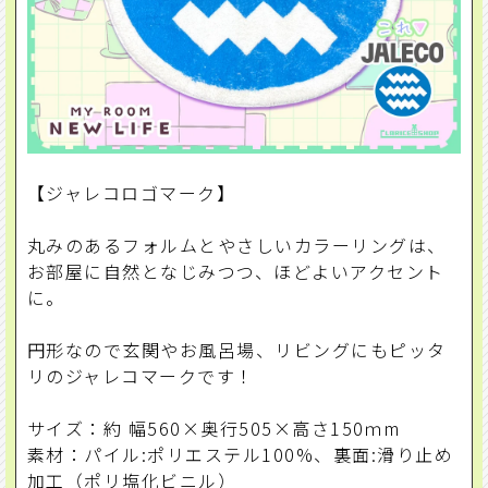
【ジャレコロゴマーク】
丸みのあるフォルムとやさしいカラーリングは、
お部屋に自然となじみつつ、ほどよいアクセント
に。
円形なので玄関やお風呂場、リビングにもピッタ
リのジャレコマークです！
サイズ：約 幅560×奥行505×高さ150ｍm
素材：パイル:ポリエステル100%、裏面:滑り止め
加工（ポリ塩化ビニル）