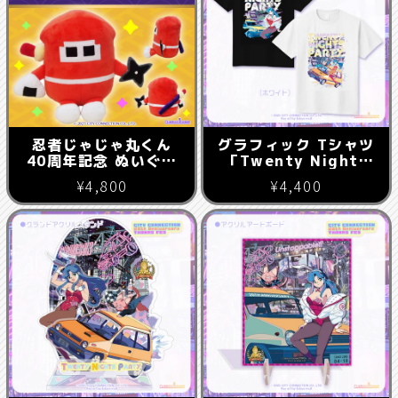
忍者じゃじゃ丸くん
グラフィック Tシャツ
40周年記念 ぬいぐる
「Twenty Nights
み
Party」
¥4,800
¥4,400